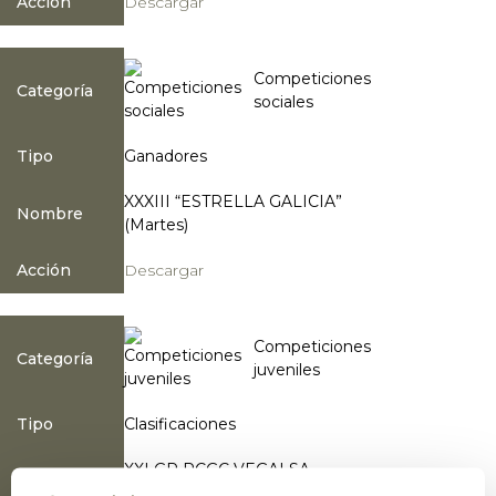
Acción
Descargar
Competiciones
Categoría
sociales
Tipo
Ganadores
XXXIII “ESTRELLA GALICIA”
Nombre
(Martes)
Acción
Descargar
Competiciones
Categoría
juveniles
Tipo
Clasificaciones
XXI GP RCGC VEGALSA
Nombre
EROSKI