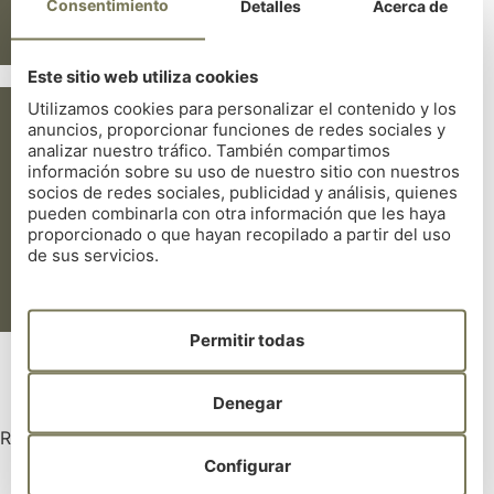
Consentimiento
Detalles
Acerca de
Acción
Descargar
Este sitio web utiliza cookies
Utilizamos cookies para personalizar el contenido y los
Competiciones
anuncios, proporcionar funciones de redes sociales y
Categoría
juveniles
analizar nuestro tráfico. También compartimos
información sobre su uso de nuestro sitio con nuestros
socios de redes sociales, publicidad y análisis, quienes
Tipo
Ganadores
pueden combinarla con otra información que les haya
proporcionado o que hayan recopilado a partir del uso
XXI GP RCGC VEGALSA
Nombre
de sus servicios.
EROSKI
Acción
Descargar
Permitir todas
Denegar
REAL CLUB DE GOLF DE LA CORUÑA
Configurar