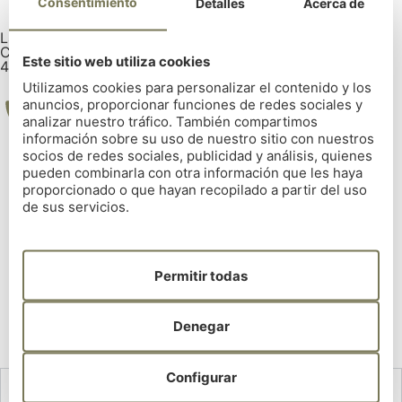
Consentimiento
Detalles
Acerca de
La Zapateira, s/n 15008 La Coruña
Coordenadas GPS:
Este sitio web utiliza cookies
43° 18' 14.5362" | -8° 25' 5.7282"
Utilizamos cookies para personalizar el contenido y los
anuncios, proporcionar funciones de redes sociales y
analizar nuestro tráfico. También compartimos
información sobre su uso de nuestro sitio con nuestros
Tel: 981 28 52 00
socios de redes sociales, publicidad y análisis, quienes
pueden combinarla con otra información que les haya
proporcionado o que hayan recopilado a partir del uso
de sus servicios.
Permitir todas
Denegar
Configurar
NAVEGACIÓN