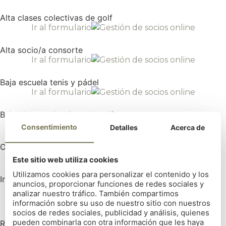
Alta clases colectivas de golf
Ir al formulario
Alta socio/a consorte
Ir al formulario
Baja escuela tenis y pádel
Ir al formulario
Baja clases colectivas de golf
Ir al formulario
Consentimiento
Detalles
Acerca de
Orden de domiciliación de pago
Ir al formulario
Este sitio web utiliza cookies
Utilizamos cookies para personalizar el contenido y los
Inscripción lector de matrículas
anuncios, proporcionar funciones de redes sociales y
Ir al formulario
analizar nuestro tráfico. También compartimos
información sobre su uso de nuestro sitio con nuestros
socios de redes sociales, publicidad y análisis, quienes
pueden combinarla con otra información que les haya
REAL CLUB DE GOLF DE LA CORUÑA