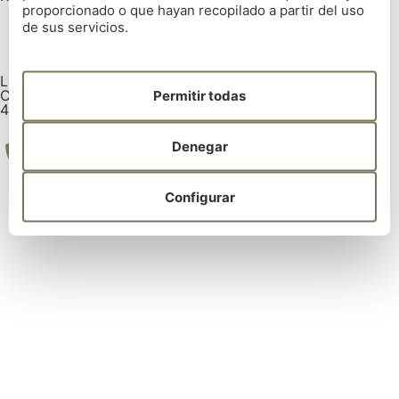
proporcionado o que hayan recopilado a partir del uso
de sus servicios.
La Zapateira, s/n 15008 La Coruña
Coordenadas GPS:
Permitir todas
43° 18' 14.5362" | -8° 25' 5.7282"
Denegar
Tel: 981 28 52 00
Configurar