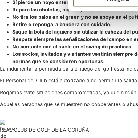
Sí pierde un hoyo entero y está retrasando al grupo
Repare las chuletas, piques y alise las huellas en lo
No tire los palos en el green y no se apoye en el putt
Retire o reponga la bandera con cuidado.
Saque la bola del agujero sin utilizar la cabeza del pu
Respete siempre las señalizaciones del campo en esp
No contacte con el suelo en el swing de practicas.
Los socios, invitados y visitantes vestirán siempre 
normas que se consideren oportunas.
La indumentaria permitida para el juego del golf está indi
El Personal del Club está autorizado a no permitir la sali
Rogamos evite situaciones comprometidas, ya que ningún 
Aquellas personas que se muestren no cooperantes o abusi
REAL CLUB DE GOLF DE LA CORUÑA