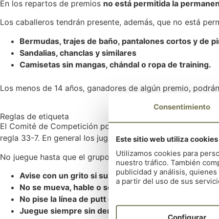
En los repartos de premios
no está permitida la permanenc
Los caballeros tendrán presente, además, que no está perm
Bermudas, trajes de baño, pantalones cortos y de pi
Sandalias, chanclas y similares
Camisetas sin mangas, chándal o ropa de training.
Los menos de 14 años, ganadores de algún premio, podrán p
Consentimiento
Reglas de etiqueta
El Comité de Competición podrá sancionar o imponer penali
regla 33-7. En general los jugadores deberán mostrar con
Este sitio web utiliza cookies
Utilizamos cookies para perso
No juegue hasta que el grupo que le precede esté fuera de
nuestro tráfico. También comp
publicidad y análisis, quien
Avise con un grito si su bola puede alcanzar a alguie
a partir del uso de sus servici
No se mueva, hable o se acerque a un jugador que e
No pise la línea de putt de otro jugador.
Juegue siempre sin demora y a buen ritmo mantenie
Configurar