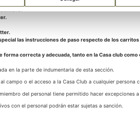
 que le sigue dé paso cualquiera que sea el número de ju
s bunkers.
er.
tter.
ecial las instrucciones de paso respecto de los carritos
de forma correcta y adecuada, tanto en la Casa club como 
cada en la parte de indumentaria de esta sección.
da al campo o el acceso a la Casa Club a cualquier persona
miembro del personal tiene permitido hacer excepciones a
vos con el personal podrán estar sujetas a sanción.