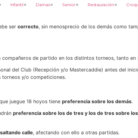
Infantil
Damas
Senior
Restauración
Croq
debe ser
correcto
, sin menosprecio de los demás como ta
s compañeros de partido en los distintos torneos, tanto en
rsonal del Club (Recepción y/o Mastercaddie) antes del inic
s torneos y/o competiciones.
que juegue 18 hoyos tiene
preferencia sobre los demás
.
endrán
preferencia sobre los de tres y los de tres sobre lo
 saltando calle
, afectando con ello a otras partidas.