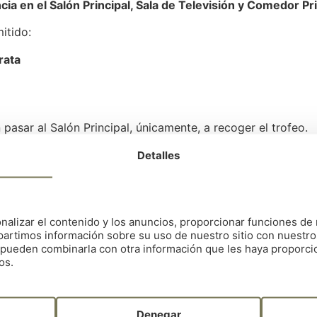
ia en el Salón Principal, Sala de Televisión y Comedor Pr
itido:
rata
asar al Salón Principal, únicamente, a recoger el trofeo.
Detalles
dad de descalificación por inobservancia de las “Reglas de
sideración en todo momento hacia los demás jugadores en 
nalizar el contenido y los anuncios, proporcionar funciones de 
 su alcance.
artimos información sobre su uso de nuestro sitio con nuestro
es pueden combinarla con otra información que les haya proporc
n.
os.
stá ejecutando un golpe.
ndo su posición con el grupo que le antecede.
Denegar