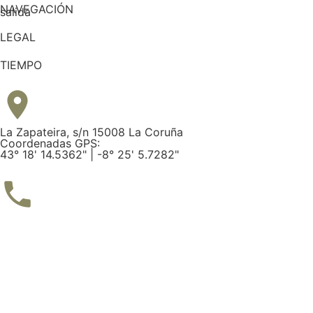
NAVEGACIÓN
LEGAL
TIEMPO
La Zapateira, s/n 15008 La Coruña
Coordenadas GPS:
43° 18' 14.5362" | -8° 25' 5.7282"
Tel: 981 28 52 00
Club
Campo