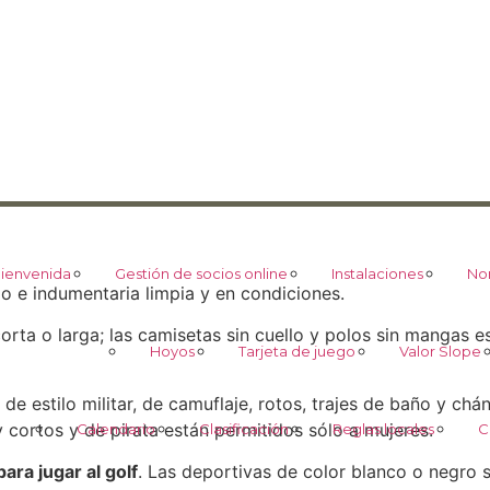
ienvenida
Gestión de socios online
Instalaciones
No
o e indumentaria limpia y en condiciones.
orta o larga; las camisetas sin cuello y polos sin mangas e
Hoyos
Tarjeta de juego
Valor Slope
de estilo militar, de camuflaje, rotos, trajes de baño y ch
 cortos y de pirata están permitidos sólo a mujeres.
Calendario
Clasificación
Reglas locales
C
ra jugar al golf
. Las deportivas de color blanco o negro 