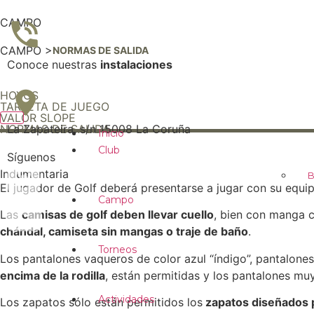
CAMPO
CAMPO
CAMPO >
NORMAS DE SALIDA
981 28 52 00
Conoce nuestras
instalaciones
Ver más
HOYOS
TARJETA DE JUEGO
VALOR SLOPE
NORMAS DE SALIDA
La Zapateira, s/n 15008 La Coruña
Inicio
Club
Síguenos
Indumentaria
B
El jugador de Golf deberá presentarse a jugar con su equip
Campo
Las
camisas de golf deben llevar cuello
, bien con manga c
chándal, camiseta sin mangas o traje de baño
.
Torneos
Los pantalones vaqueros de color azul “índigo”, pantalones 
encima de la rodilla
, están permitidas y los pantalones muy
Actividades
Los zapatos sólo están permitidos los
zapatos diseñados pa