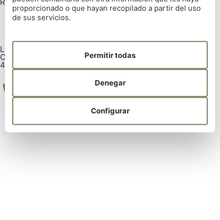
REAL CLUB DE GOLF DE LA CORUÑA
proporcionado o que hayan recopilado a partir del uso
de sus servicios.
La Zapateira, s/n 15008 La Coruña
Permitir todas
Coordenadas GPS:
43° 18' 14.5362" | -8° 25' 5.7282"
Denegar
Configurar
Tel: 981 28 52 00