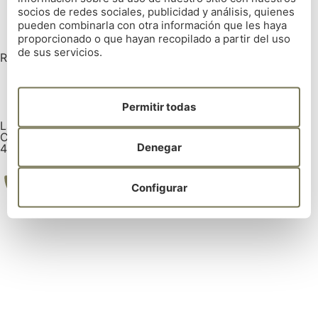
socios de redes sociales, publicidad y análisis, quienes
pueden combinarla con otra información que les haya
proporcionado o que hayan recopilado a partir del uso
de sus servicios.
REAL CLUB DE GOLF DE LA CORUÑA
Permitir todas
La Zapateira, s/n 15008 La Coruña
Coordenadas GPS:
Denegar
43° 18' 14.5362" | -8° 25' 5.7282"
Configurar
Tel: 981 28 52 00