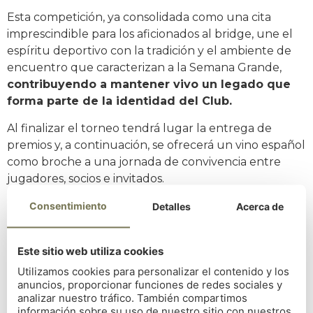
Esta competición, ya consolidada como una cita
imprescindible para los aficionados al bridge, une el
espíritu deportivo con la tradición y el ambiente de
encuentro que caracterizan a la Semana Grande,
contribuyendo a mantener vivo un legado que
forma parte de la identidad del Club.
Al finalizar el torneo tendrá lugar la entrega de
premios y, a continuación, se ofrecerá un vino español
como broche a una jornada de convivencia entre
jugadores, socios e invitados.
Puede consultar el reglamento del torneo en el
Consentimiento
Detalles
Acerca de
siguiente documento:
XXI SEMANA GRANDE_BRIDGE
Este sitio web utiliza cookies
Utilizamos cookies para personalizar el contenido y los
Compartir noticia
anuncios, proporcionar funciones de redes sociales y
analizar nuestro tráfico. También compartimos
Volver
información sobre su uso de nuestro sitio con nuestros